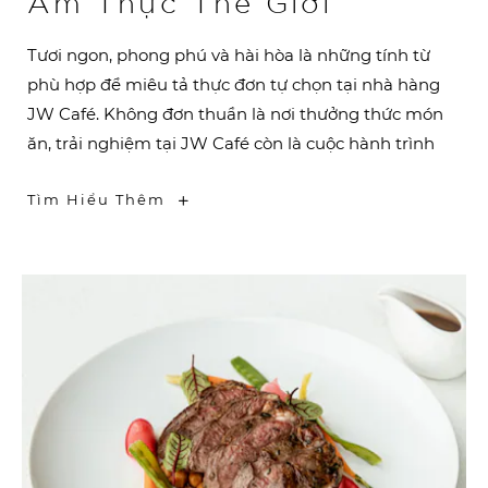
Ẩm Thực Thế Giới
Tươi ngon, phong phú và hài hòa là những tính từ
phù hợp để miêu tả thực đơn tự chọn tại nhà hàng
JW Café. Không đơn thuần là nơi thưởng thức món
ăn, trải nghiệm tại JW Café còn là cuộc hành trình
-
Tìm Hiểu Thêm
Thưởng
Thức
Trọn
Vẹn
Ẩm
Thực
Thế
Giới