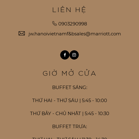
LIÊN HỆ
0903290998
jw.hanoivietnamf&bsales@marriott.com
Facebook
Instagram
GIỜ MỞ CỬA
BUFFET SÁNG:
THỨ HAI - THỨ SÁU | 5:45 - 10:00
THỨ BẢY - CHỦ NHẬT | 5:45 - 10:30
BUFFET TRƯA: