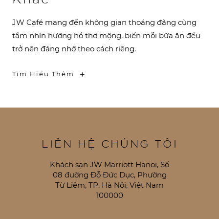
JW Café mang đến không gian thoáng đãng cùng
tầm nhìn hướng hồ thơ mộng, biến mỗi bữa ăn đều
trở nên đáng nhớ theo cách riêng.
-
Tìm Hiểu Thêm
Lưu
Giữ
Từng
Khoảnh
Khắc
LIÊN HỆ CHÚNG TÔI
Khách sạn JW Marriott Hanoi, Số
08 đường Đỗ Đức Dục, Phường
Từ Liêm, TP. Hà Nội, Việt Nam
100000