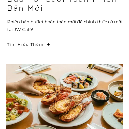
Bản Mới
Phiên bản buffet hoàn toàn mới đã chính thức có mặt
tại JW Café!
-
Tìm Hiểu Thêm
Bữa
Tối
Cuối
Tuần
Phiên
Bản
Mới